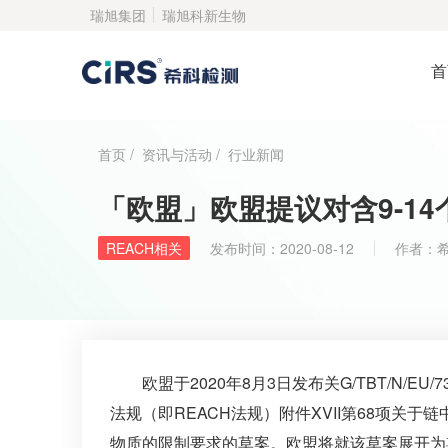
瑞旭集团
瑞旭科新生物
首
首页
/
资讯与活动
/
行业新闻
「欧盟」欧盟提议对含9-1
REACH相关
发布时间：
2020-08-12
作者：
欧盟于2020年8月3日发布关G/TBT/N/E
法规（即REACH法规）附件XVII第68项关于链
物质的限制要求的草案。欧盟将就该草案展开为