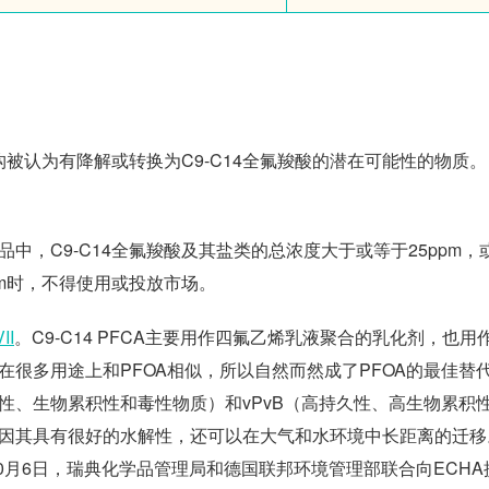
构被认为有降解或转换为C9-C14全氟羧酸的潜在可能性的物质。
，C9-C14全氟羧酸及其盐类的总浓度大于或等于25ppm，或
pm时，不得使用或投放市场。
II
。C9-C14 PFCA主要用作四氟乙烯乳液聚合的乳化剂，也用
很多用途上和PFOA相似，所以自然而然成了PFOA的最佳替
（持久性、生物累积性和毒性物质）和vPvB（高持久性、高生物累积
因其具有很好的水解性，还可以在大气和水环境中长距离的迁移
10月6日，瑞典化学品管理局和德国联邦环境管理部联合向ECHA