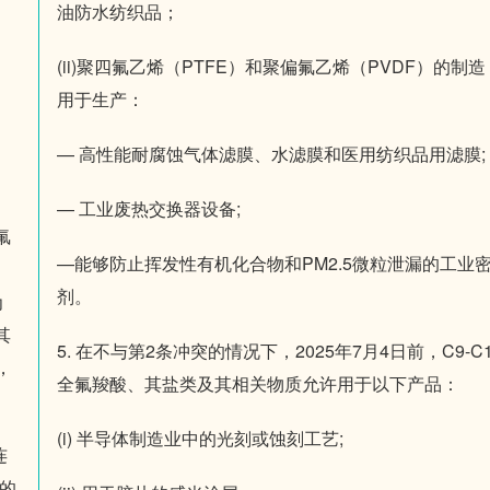
油防水纺织品；
(ii)聚四氟乙烯（PTFE）和聚偏氟乙烯（PVDF）的制造
用于生产：
— 高性能耐腐蚀气体滤膜、水滤膜和医用纺织品用滤膜;
— 工业废热交换器设备;
氟
—能够防止挥发性有机化合物和PM2.5微粒泄漏的工业
剂。
为
其
5. 在不与第2条冲突的情况下，2025年7月4日前，C9-C1
），
全氟羧酸、其盐类及其相关物质允许用于以下产品：
(i) 半导体制造业中的光刻或蚀刻工艺;
连
3的