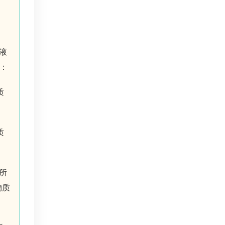
液
：
质
质
所
物质