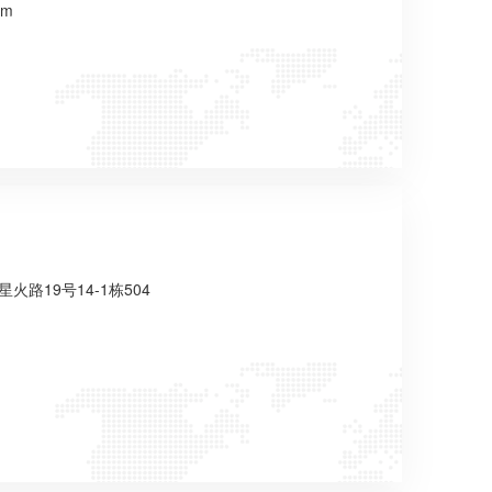
om
路19号14-1栋504