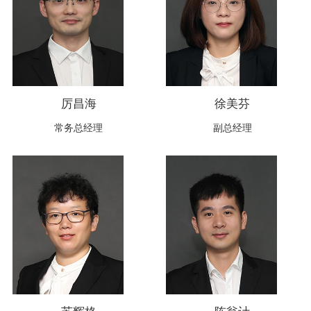
厉昌海
徐美芬
常务总经理
副总经理
苏辉格
陈翁计