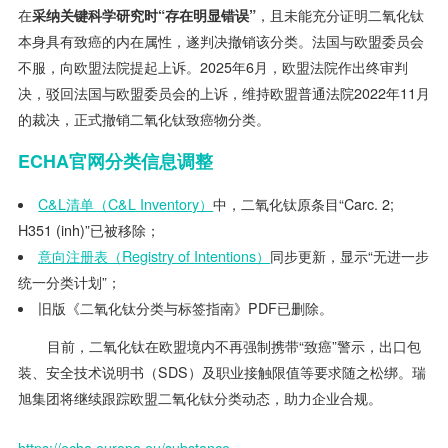
在
采纳关键科学研究时“存在明显错误”
，且未能充分证明二氧化钛
本身具有致癌的内在属性，遂判决撤销该分类。法国与欧盟委员会
不服，向欧盟法院提起上诉。2025年6月，欧盟法院作出终审判
决，驳回法国与欧盟委员会的上诉，维持欧盟普通法院2022年11月
的裁决，正式撤销二氧化钛致癌物分类。
ECHA官网分类信息调整
C&L清单（C&L Inventory）
中，二氧化钛原条目“Carc. 2;
H351 (inh)”已被移除；
意向注册表（Registry of Intentions）
同步更新，显示“无进一步
统一分类计划”；
旧版《二氧化钛分类与标签指南》PDF已删除。
目前，二氧化钛在欧盟境内不再强制携带“致癌”警示，出口包
装、安全技术说明书（SDS）及职业接触限值等要求随之松绑。瑞
旭集团将继续跟踪欧盟二氧化钛分类动态，助力企业合规。
https://echa.europa.eu/substance-