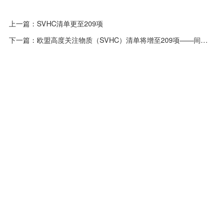
上一篇：
SVHC清单更至209项
下一篇：
欧盟高度关注物质（SVHC）清单将增至209项——间苯二酚未被纳入清单