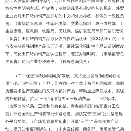
品，因疫情影响转内销的，允许企业作出相关书面承诺，通过自我
符合性声明的方式进行销售，法律法规另有规定的从其规定。外贸
企业要对出口转内销产品加贴的中文和外文标签、标识的一致性负
责。（市场监管总局、生态环境部、交通运输部、农业农村部、卫
生健康委、应急部、铁路局、民航局、煤矿安监局等部门按职责分
工负责）出口转内销产品涉及强制性产品认证（CCC认证）的，应
当依法获得强制性产品认证证书。继续深化强制性产品认证制度改
革，简化出口转内销产品认证程序，缩短办理时间。（市场监管总
局负责）简化企业办税程序。（税务总局负责）
（二）促进“同线同标同质”发展。支持企业发展“同线同标同
质”（以下称“三同”）产品，即在同一生产线上按照相同标准、相同
质量要求生产既能出口又可内销的产品，帮助企业降低成本、实现
内外销转型。扩大“三同”适用范围至一般消费品、工业品领域。
（市场监管总局、工业和信息化部、商务部等部门按职责分工负
责）开通国内生产销售审批快速通道。加快完善“三同”公共信息服
务平台功能。（市场监管总局负责）开展“三同”产品宣传推广活
动，提升知名度和影响力。（中央宣传部、商务部、市场监管总局