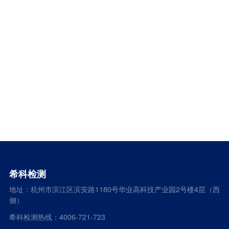
希科检测
地址：杭州市滨江区滨安路1180号华业高科技产业园2号楼4层（西
侧）
希科检测热线：4006-721-723