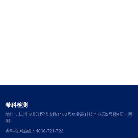
希科检测
地址：杭州市滨江区滨安路1180号华业高科技产业园2号楼4层（西
侧）
希科检测热线：4006-721-723