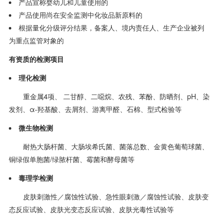
产品宣称婴幼儿和儿童使用的
产品使用尚在安全监测中化妆品新原料的
根据量化分级评分结果，备案人、境内责任人、生产企业被列
为重点监管对象的
有资质的检测项目
理化检测
重金属4项、 二甘醇、二噁烷、农残、苯酚、防晒剂、pH、染
发剂、α-羟基酸、去屑剂、游离甲醛、石棉、型式检验等
微生物检测
耐热大肠杆菌、大肠埃希氏菌、菌落总数、金黄色葡萄球菌、
铜绿假单胞菌/绿脓杆菌、霉菌和酵母菌
等
毒理学检测
皮肤刺激性／腐蚀性试验、急性眼刺激／腐蚀性试验、皮肤变
态反应试验、皮肤光变态反应试验、皮肤光毒性试验等