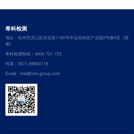
希科检测
地址：杭州市滨江区滨安路1180号华业高科技产业园2号楼4层（西
侧）
希科检测热线：4006-721-723
传真：0571-89900719
Email：test@cirs-group.com