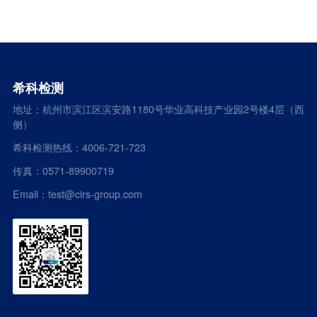
希科检测
地址：杭州市滨江区滨安路1180号华业高科技产业园2号楼4层（西
侧）
希科检测热线：4006-721-723
传真：0571-89900719
Email：test@cirs-group.com