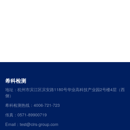
希科检测
地址：杭州市滨江区滨安路1180号华业高科技产业园2号楼4层（西
侧）
希科检测热线：4006-721-723
传真：0571-89900719
Email：test@cirs-group.com