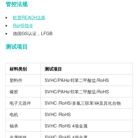
管控法规
欧盟
REACH法规
RoHS
指令
德国GS认证，LFGB
测试项目
材料类别
测试项目
塑料件
SVHC/PAHs/邻苯二甲酸盐/RoHS
橡胶
SVHC/PAHs/邻苯二甲酸盐/RoHS
电子元器件
SVHC /RoHS/多氯三联苯/砷及其化合物
电机
SVHC /RoHS
轴承
SVHC /RoHS 4项金属
金属铸件
SVHC /RoHS 4项金属