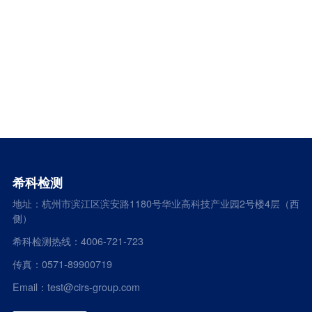
希科检测
地址：杭州市滨江区滨安路1180号华业高科技产业园2号楼4层（西
侧）
希科检测热线：4006-721-723
传真：0571-89900719
Email：test@cirs-group.com