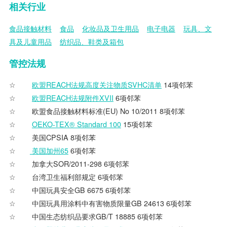
相关行业
食品接触材料
食品
化妆品及卫生用品
电子电器
玩具、文
具及儿童用品
纺织品、鞋类及箱包
管控法规
欧盟REACH法规高度关注物质SVHC清单
14项邻苯
欧盟REACH法规附件XVII
6项邻苯
欧盟食品接触材料标准(EU) No 10/2011 8项邻苯
OEKO-TEX® Standard 100
15项邻苯
美国CPSIA 8项邻苯
美国加州65
6项邻苯
加拿大SOR/2011-298 6项邻苯
台湾卫生福利部规定 6项邻苯
中国玩具安全GB 6675 6项邻苯
中国玩具用涂料中有害物质限量GB 24613 6项邻苯
中国生态纺织品要求GB/T 18885 6项邻苯