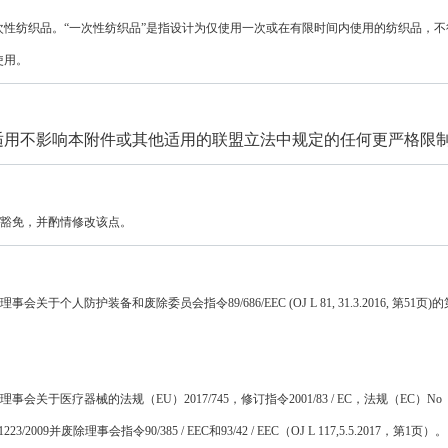
次性纺织品。“一次性纺织品”是指设计为仅使用一次或在有限时间内使用的纺织品，不
使用。
适用不影响本附件或其他适用的联盟立法中规定的任何更严格限
豁免，并酌情修改该点。
理事会关于个人防护装备和废除委员会指令
89/686/EEC (OJ L 81, 31.3.2016,
第
51
页
)
的
理事会关于医疗器械的法规（
EU
）
2017/745
，修订指令
2001/83 / EC
，法规（
EC
）
No
1223/2009
并废除理事会指令
90/385 / EEC
和
93/42 / EEC
（
OJ L 117,5.5.2017
，第
1
页）。