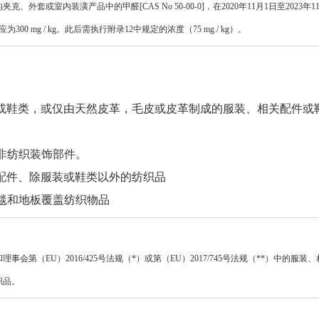
的夹克、外套或室内装潢产品中的甲醛
[CAS No 50-00-0]
，在
2020
年
11
月
1
日至
2023
年
1
应为
300 mg / kg
。此后需执行附录
12
中规定的浓度（
75 mg / kg
）。
或鞋类，或仅由天然皮革，毛皮或皮革制成的服装、相关配件或
非纺织装饰部件。
配件、除服装或鞋类以外的纺织品
毯和地板覆盖纺织物品
和理事会第（
EU
）
2016/425
号法规（
*
）或第（
EU
）
2017/745
号法规（
**
）中的服装、
织品。