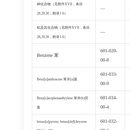
砷化合物（见附件
XVII
，条目
—
28,29,30
，附录
1-6
）
铅及其化合物（见附件
XVII
，条目
—
28,29,30
，附录
1-6
）
601-020-
Benzene
苯
00-8
601-033-
Benz[
a
]anthracene
苯并
[a]
蒽
00-9
601-034-
Benz[
e
]acephenanthrylene
苯并
(b)
荧
00-4
蒽
601-032-
benzo[
a
]pyrene; benzo[
def
]chrysene