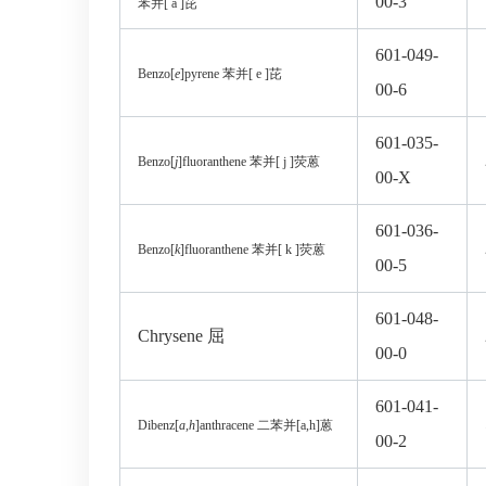
00-3
苯并
[ a ]
芘
601-049-
Benzo[
e
]pyrene
苯并
[ e ]
芘
00-6
601-035-
Benzo[
j
]fluoranthene
苯并
[ j ]
荧蒽
00-X
601-036-
Benzo[
k
]fluoranthene
苯并
[ k ]
荧蒽
00-5
601-048-
Chrysene
屈
00-0
601-041-
Dibenz[
a,h
]anthracene
二苯并
[a,h]
蒽
00-2