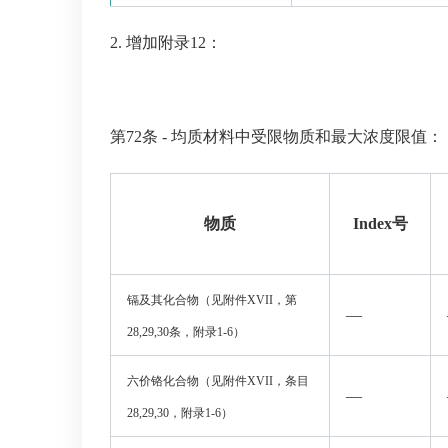
2. 增加附录12：
第72条 - 均质材料中受限物质和最大浓度限值：
物质
Index
号
镉及其化合物（见附件
XVII
，第
—
28,29,30
条，附录
1-6
）
六价铬化合物（见附件
XVII
，条目
—
28,29,30
，附录
1-6
）