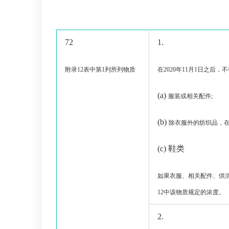
72
1.
附录
12
表中第
1
列所列物质
在
2020
年
11
月
1
日之后，不
(a)
服装或相关配件
;
(b)
除衣服外的纺
织品，
(c)
鞋类
如果衣服、相关配件、供
12
中该物质规定的浓度。
2.