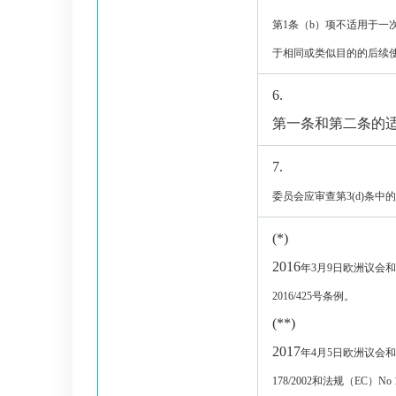
第
1
条（
b
）项不适用于一
于相同或类似目的的后续
6.
第一条和第二条的
7.
委员会应审查第
3(d)
条中的
(*)
2016
年
3
月
9
日欧洲议会和
2016/425
号条例。
(**)
2017
年
4
月
5
日欧洲议会和
178/2002
和法规（
EC
）
No 