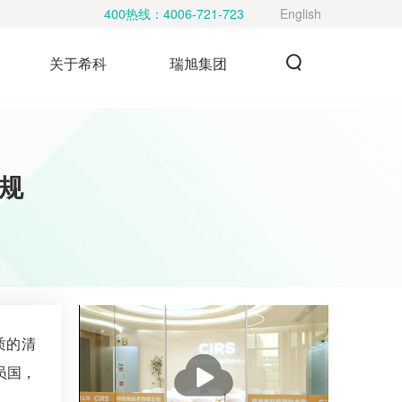
400热线：
4006-721-723
English
关于希科
瑞旭集团
法规
质的清
播
员国，
放