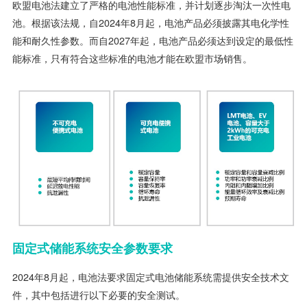
欧盟电池法建立了严格的电池性能标准，并计划逐步淘汰一次性电
池。根据该法规，自
2024
年
8
月起，电池产品必须披露其电化学性
能和耐久性参数。而自
2027
年起，电池产品必须达到设定的最低性
能标准，只有符合这些标准的电池才能在欧盟市场销售。
固定式储能系统安全参数要求
2024
年
8
月起，电池法要求固定式电池储能系统需提供安全技术文
件，其中包括进行以下必要的安全测试。