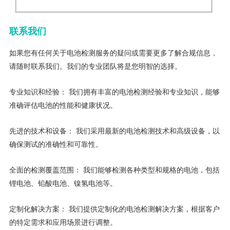
联系我们
如果您有任何关于电池检测服务的疑问或需要更多了解合规信息，
请随时联系我们。我们的专业团队将是您明智的选择。
专业知识和经验： 我们拥有丰富的电池检测经验和专业知识，能够
准确评估电池的性能和健康状况。
先进的技术和设备： 我们采用最新的电池检测技术和高级设备，以
确保测试的准确性和可靠性。
全面的检测覆盖范围： 我们能够检测各种类型和规格的电池，包括
锂电池、铅酸电池、镍氢电池等。
定制化解决方案： 我们提供定制化的电池检测解决方案，根据客户
的特定需求和应用场景进行调整。