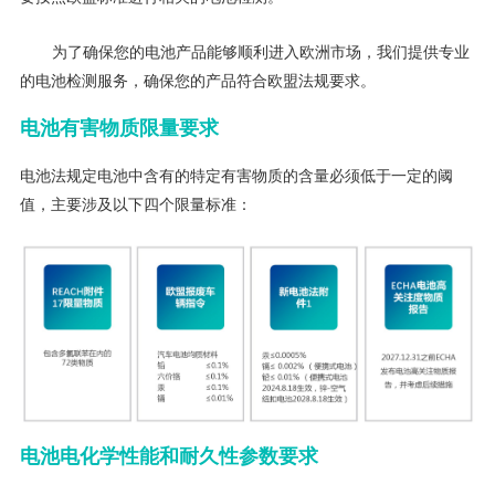
为了确保您的电池产品能够顺利进入欧洲市场，我们提供专业
的电池检测服务，确保您的产品符合欧盟法规要求。
电池有害物质限量要求
电池法规定电池中含有的特定有害物质的含量必须低于一定的阈
值，主要涉及以下四个限量标准：
电池电化学性能和耐久性参数要求