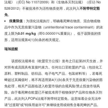
法规》（(EC) No 1107/2009）和《生物杀灭剂法规》（(EU) No
528/2012）不被批准作为活性物质使用，此次列入
不附带特定豁
免
。
痕量限值
：为强化法规执行，明确毒死蜱在物质、混合物或物
品中作为无意痕量污染物（unintentional trace contaminant）的浓
度上限为
0.01 mg/kg
（即0.000001%重量比）。低于该限值的情
形，适用法规第4(1)(b)条的相关规定。
瑞旭提醒
该授权法规将在《欧盟官方公报》发布之日起第20天生效，并
对所有成员国具有直接约束力。任何出口至欧盟的产品（包括化工
原料、塑料制品、纺织品、电子电气产品、包装材料等），若毒死
蜱超过其阈值时，将不再适用第4(1)(b)条关于无意痕量污染物的豁
免处理，相关产品面临进入欧盟市场的合规风险/禁止投放市场风
险。由于毒死蜱在欧盟已不被批准用于植物保护产品和生物杀灭剂
产品，此次列入POPs法规不附带特定豁免。这意味着企业无法申
请"过渡期"或"特殊用途许可"来继续使用或销售含毒死蜱的产品。