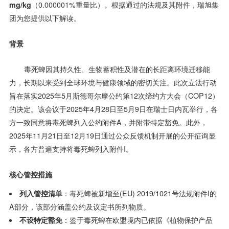
mg/kg
（0.000001%重量比）。根据通过的法规及其附件，瑞旭集
团为您提供以下解读。
背景
毒死蜱因其持久性、生物蓄积性及潜在的长距离环境迁移能
力，长期以来受到全球环境与健康领域的密切关注。此次立法行动
旨在落实2025年5月斯德哥尔摩公约第12次缔约方大会（COP12）
的决定。该会议于2025年4月28日至5月9日在瑞士日内瓦举行，各
方一致同意将毒死蜱列入公约附件A，并附带特定豁免。此外，
2025年11月21日至12月19日通过公众反馈机制开展的公开征询显
示，各方普遍支持将毒死蜱列入附件I。
核心管控措施
列入管控清单
：毒死蜱被新增至(EU) 2019/1021号法规附件I的
A部分，该部分涵盖公约及议定书所列物质。
不设特定豁免
：鉴于毒死蜱在欧盟境内已依据《植物保护产品