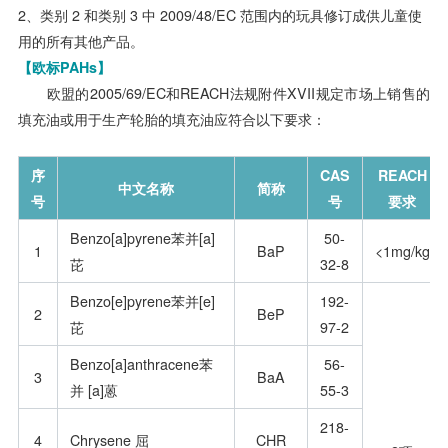
2
、类别
2
和类别
3
中
2009/48/EC
范围内的玩具修订成供儿童使
用的所有其他产品。
【
欧标
PAHs
】
欧盟的2005/69/EC和REACH法规附件XVII规定市场上销售的
填充油或用于生产轮胎的填充油应符合以下要求：
序
CAS
REACH
中文名称
简称
号
号
要求
Benzo[a]pyrene苯并[a]
50-
1
BaP
<1mg/kg
芘
32-8
Benzo[e]pyrene苯并[e]
192-
2
BeP
芘
97-2
Benzo[a]anthracene苯
56-
3
BaA
并 [a]蒽
55-3
218-
4
Chrysene 屈
CHR