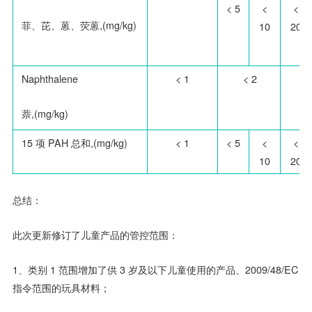
< 5
<
<
菲、芘、蒽、荧蒽,(mg/kg)
10
20
Naphthalene
< 1
< 2
<
萘,(mg/kg)
15 项 PAH 总和,(mg/kg)
< 1
< 5
<
<
10
20
总结：
此次更新修订了儿童产品的管控范围：
1
、类别
1
范围增加了供
3
岁及以下儿童使用的产品、
2009/48/EC
指令范围的玩具材料；