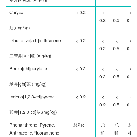
Chrysen
< 0.2
<
<
<
0.2
0.5
0.5
屈,(mg/kg)
Dibenenzo[a,h]anthracene
< 0.2
<
<
<
0.2
0.5
0.5
二苯并[a,h]蒽,(mg/kg)
Benzo[ghi]perylene
< 0.2
<
<
<
0.2
0.5
0.5
苯并[ghi]苝,(mg/kg)
Indeno[1,2,3-cd]pyrene
< 0.2
<
<
<
0.2
0.5
0.5
茚并[1,2,3-cd]芘,(mg/kg)
Phenanthrene, Pyrene,
总和< 1
总
总
总
Anthracene,
Fluoranthene
和
和
和