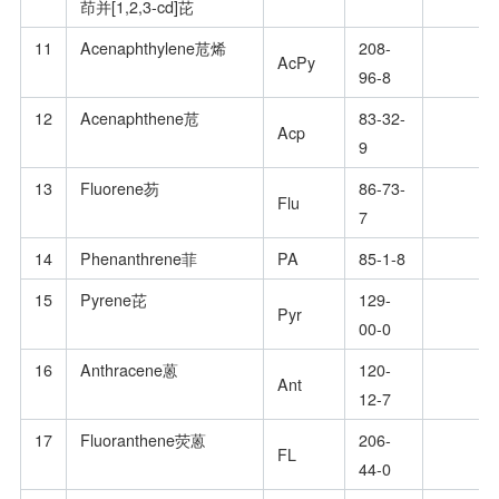
茚并[1,2,3-cd]芘
11
Acenaphthylene苊烯
208-
AcPy
96-8
12
Acenaphthene苊
83-32-
Acp
9
13
Fluorene芴
86-73-
Flu
7
14
Phenanthrene菲
PA
85-1-8
15
Pyrene芘
129-
Pyr
00-0
16
Anthracene蒽
120-
Ant
12-7
17
Fluoranthene荧蒽
206-
FL
44-0