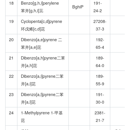
18
Benzo[g,h,i]perylene
191-
BghiP
苯并[g,h,i]苝
24-2
19
Cyclopenta[c,d]pyrene
27208-
环戊烯[c,d]芘
37-3
20
Dibenzo[a,e]pyrene 二
192-
苯并[a,e]芘
65-4
21
Dibenzo[a,h]pyrene二苯
189-
并[a,h]芘
64-0
22
Dibenzo[a,i]pyrene二苯
189-
并[a,i]芘
55-9
23
Dibenzo[a,l]pyrene二苯
191-
并[a,l]芘
30-0
24
1-Methylpyrene 1-甲基
2381-
芘
21-7