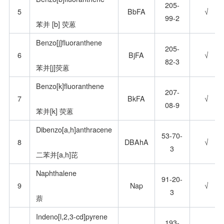
205-
5
BbFA
√
99-2
苯并 [b] 荧蒽
Benzo[j]fluoranthene
205-
6
BjFA
√
82-3
苯并[j]荧蒽
Benzo[k]fluoranthene
207-
7
BkFA
√
08-9
苯并[k] 荧蒽
Dibenzo[a,h]anthracene
53-70-
8
DBAhA
√
3
二苯并[a,h]芘
Naphthalene
91-20-
9
Nap
√
3
萘
Indeno[l,2,3-cd]pyrene
193-