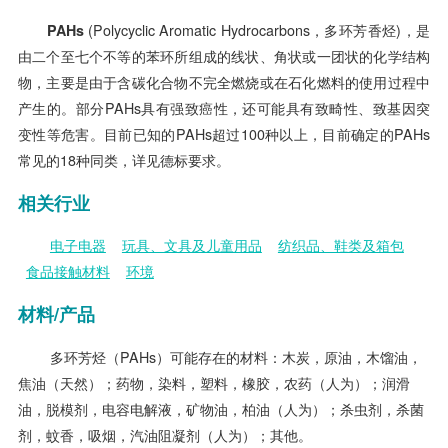
PAHs
(Polycyclic Aromatic Hydrocarbons，多环芳香烃)，是
由二个至七个不等的苯环所组成的线状、角状或一团状的化学结构
物，主要是由于含碳化合物不完全燃烧或在石化燃料的使用过程中
产生的。部分PAHs具有强致癌性，还可能具有致畸性、致基因突
变性等危害。目前已知的PAHs超过100种以上，目前确定的PAHs
常见的18种同类，详见德标要求。
相关行业
电子电器
玩具、文具及儿童用品
纺织品、鞋类及箱包
食品接触材料
环境
材料
/
产品
多环芳烃（PAHs）可能存在的材料：木炭，原油，木馏油，
焦油（天然）；药物，染料，塑料，橡胶，农药（人为）；润滑
油，脱模剂，电容电解液，矿物油，柏油（人为）；杀虫剂，杀菌
剂，蚊香，吸烟，汽油阻凝剂（人为）；其他。