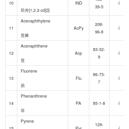
10
IND
√
39-5
茚并[1,2,3-cd]芘
Acenaphthylene
208-
11
AcPy
√
96-8
苊烯
Acenaphthene
83-32-
12
Acp
√
9
苊
Fluorene
86-73-
13
Flu
√
7
芴
Phenanthrene
14
PA
85-1-8
√
菲
Pyrene
129-
15
Pyr
√