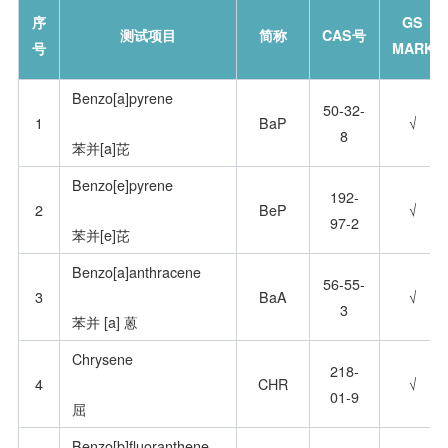
序
GS
测试项目
简称
CAS号
号
MARK
Benzo[a]pyrene
50-32-
1
BaP
√
8
苯并[a]芘
Benzo[e]pyrene
192-
2
BeP
√
97-2
苯并[e]芘
Benzo[a]anthracene
56-55-
3
BaA
√
3
苯并 [a] 蒽
Chrysene
218-
4
CHR
√
01-9
屈
Benzo[b]fluoranthene