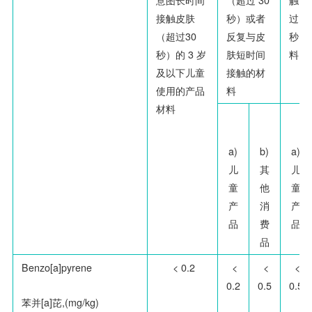
意图长时间
（超过
30
触（
接触皮肤
秒）或者
过
3
（超过
30
反复与皮
秒）
秒）的
3
岁
肤短时间
料
及以下儿童
接触的材
使用的产品
料
材料
a)
b)
a)
儿
其
儿
童
他
童
产
消
产
品
费
品
品
Benzo[a]pyrene
< 0.2
<
<
<
0.2
0.5
0.5
苯并[a]芘,(mg/kg)