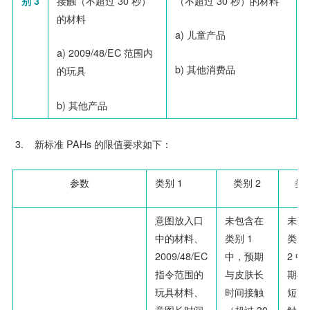
别 3
接触（不超过
30
秒）
（不超过
30
秒）的材料
的材料
a)
儿童产品
a)
2009/48/EC 范围内
b)
其他消费品
的玩具
b)
其他产品
3.
新标准
PAHs
的限值要求如下：
参数
类别 1
类别 2
类别
意图放入口
未包含在
未包
中的材料、
类别
1
类别
2009/48/EC
中，预期
2
中
指令范围的
与皮肤长
期与
玩具材料、
时间接触
短时