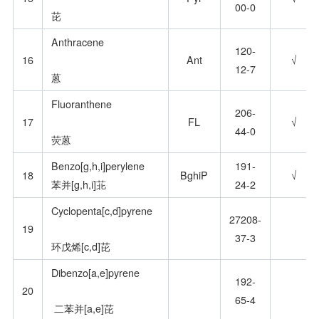
00-0
芘
Anthracene
120-
16
Ant
√
12-7
蒽
Fluoranthene
206-
17
FL
√
44-0
荧蒽
Benzo[g,h,i]perylene
191-
18
BghiP
√
苯并[g,h,i]苝
24-2
Cyclopenta[c,d]pyrene
27208-
19
37-3
环戊烯[c,d]芘
Dibenzo[a,e]pyrene
192-
20
65-4
二苯并[a,e]芘