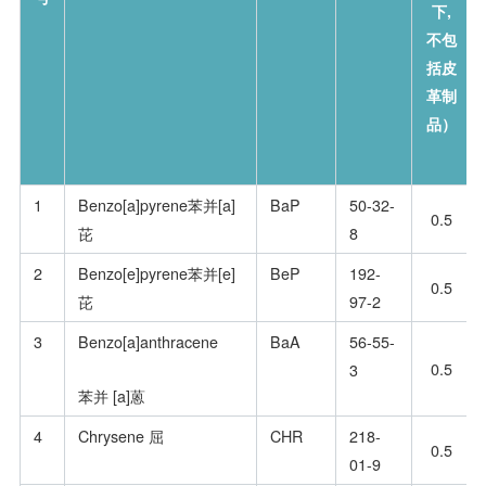
下,
不包
括皮
革制
品）
1
Benzo[a]pyrene苯并[a]
BaP
50-32-
0.5
芘
8
2
Benzo[e]pyrene苯并[e]
BeP
192-
0.5
芘
97-2
3
Benzo[a]anthracene
BaA
56-55-
0.5
3
苯并 [a]蒽
4
Chrysene 屈
CHR
218-
0.5
01-9