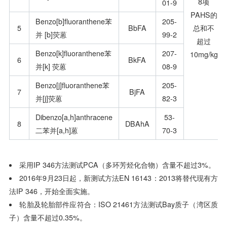
8项
01-9
PAHS的
Benzo[b]fluoranthene苯
205-
5
BbFA
总和不
并 [b]荧蒽
99-2
超过
Benzo[k]fluoranthene苯
207-
10mg/kg
6
BkFA
并[k] 荧蒽
08-9
Benzo[j]fluoranthene苯
205-
7
BjFA
并[j]荧蒽
82-3
Dibenzo[a,h]anthracene
53-
8
DBAhA
二苯并[a,h]蒽
70-3
采用IP 346方法测试PCA（多环芳烃化合物）含量不超过3%。
2016年9月23日起，新测试方法EN 16143：2013将替代现有方
法IP 346，开始全面实施。
轮胎及轮胎部件应符合：ISO 21461方法测试Bay质子（湾区质
子）含量不超过0.35%。