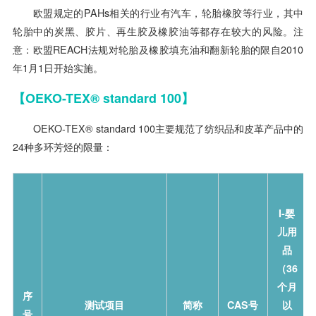
欧盟规定的PAHs相关的行业有汽车，轮胎橡胶等行业，其中
轮胎中的炭黑、胶片、再生胶及橡胶油等都存在较大的风险。注
意：欧盟REACH法规对轮胎及橡胶填充油和翻新轮胎的限自2010
年1月1日开始实施。
【
OEKO
-TEX
®
standard 100
】
OEKO-TEX® standard 100主要规范了纺织品和皮革产品中的
24种多环芳烃的限量：
I-婴
儿用
品
（36
个月
序
测试项目
简称
CAS号
以
号