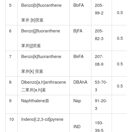
5
Benzo[b]fluoranthene
BbFA
205-
0.5
99-2
苯并 [b]荧蒽
6
Benzo[j]fluoranthene
BjFA
205-
0.5
82-3
苯并[j]荧蒽
7
Benzo[k]fluoranthene
BkFA
207-
0.5
08-9
苯并[k] 荧蒽
8
Dibenzo[a,h]anthracene
DBAhA
53-70-
0.5
二苯并[a,h]蒽
3
9
Naphthalene萘
Nap
91-20-
3
10
Indeno[l,2,3-cd]pyrene
193-
IND
39-5