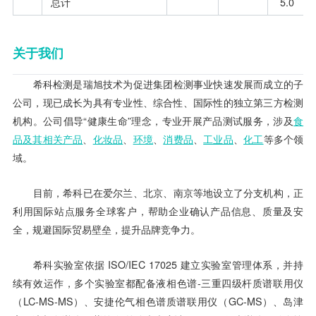
总计
5.0
关于我们
希科检测是瑞旭技术为促进集团检测事业快速发展而成立的子
公司，现已成长为具有专业性、综合性、国际性的独立第三方检测
机构。公司倡导“健康生命”理念，专业开展产品测试服务，涉及
食
品及其相关产品
、
化妆品
、
环境
、
消费品
、
工业品
、
化工
等多个领
域。
目前，希科已在爱尔兰、北京、南京等地设立了分支机构，正
利用国际站点服务全球客户，帮助企业确认产品信息、质量及安
全，规避国际贸易壁垒，提升品牌竞争力。
希科实验室依据 ISO/IEC 17025 建立实验室管理体系，并持
续有效运作，多个实验室都配备液相色谱-三重四级杆质谱联用仪
（LC-MS-MS）、安捷伦气相色谱质谱联用仪（GC-MS）、岛津