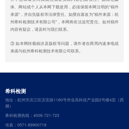
体、网站或个人从本网下载使用，必须保留本网注明的"稿件
来源"，并自负版权等法律责任。如擅自篡改为"稿件来源：杭
州希科检测技术有限公司"，本网将依法追究责任。如对稿件
内容有疑议，请及时与我们联系。
③ 如本网转载稿涉及版权等问题，请作者在两周内速来电或
来函与杭州希科检测技术有限公司联系。
希科检测
地址：杭州市滨江区滨安路1180号华业高科技产业园2号楼4层（西
侧）
希科检测热线：4006-721-723
传真：0571-89900719