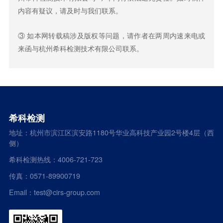
内容有疑议，请及时与我们联系。
③ 如本网转载稿涉及版权等问题，请作者在两周内速来电或
来函与杭州希科检测技术有限公司联系。
希科检测
地址：杭州市滨江区滨安路1180号华业高科技产业园2号楼4层（西
侧）
希科检测热线：4006-721-723
传真：0571-89900719
Email：test@cirs-group.com