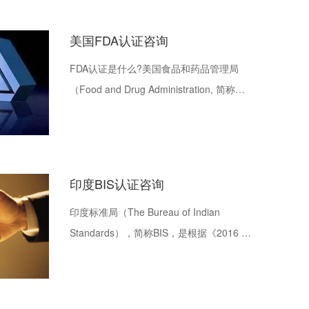
美国FDA认证咨询
FDA认证是什么?美国食品和药品管理局
（Food and Drug Administration, 简称
FDA）是美国政府在健康与人类服务部
(DHHS) 下设的执行机构之一。作为一家科
学管理机构，美国FDA的职责是确保美国生
产或者进口的食品(含食品添加剂)、食品接
印度BIS认证咨询
触材料、医疗器械、辐射产品和药品的安
印度标准局（The Bureau of Indian
全。以上产品必须经过FDA注册或认证，才
Standards），简称BIS，是根据《2016 年
可以在美国市场上销售。
印度标准局法》（The BIS Act, 2016）成
立的印度国家标准与认证主管机构。其主
要任务是制定和推行国家标准、实施合格