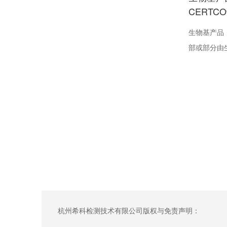
CERTC
生物基产品（B
部或部分由
质（Biom
种有机体，
等生命有机
杭州希科检测技术有限公司版权与免责声明：