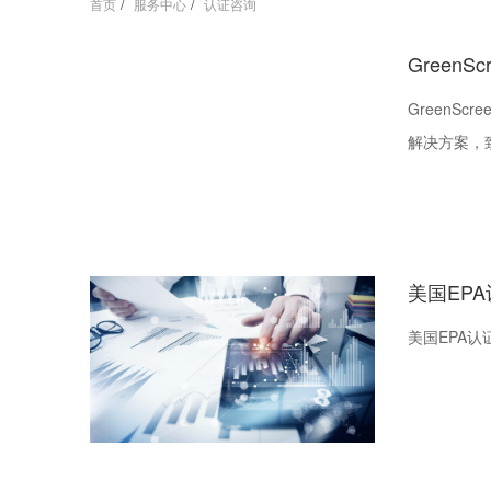
首页
/
服务中心
/
认证咨询
GreenS
GreenS
解决方案，
高风险化学
境更为安全
已广泛获得
的认可和应
美国EP
开发和满足
美国EPA认
要的角色。