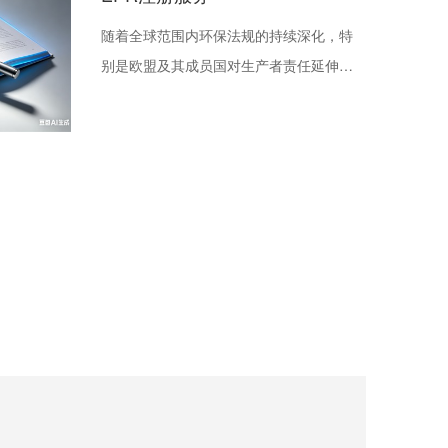
产品制定有专门的标准或技术规格外，还
随着全球范围内环保法规的持续深化，特
涉及到各个工业领域。
别是欧盟及其成员国对生产者责任延伸
（EPR）制度的严格执行，产品合规已成
为中国企业进入及深耕欧洲市场的核心议
题。亚马逊、eBay、Temu、TikTok Shop
等主流电商平台已将有效的EPR注册号作
为商户在相应国家销售对应品类商品的强
制性准入条件。未履行EPR合规义务，将
直接导致商品下架、销售权限受限，并可
能面临监管机构的高额罚款。