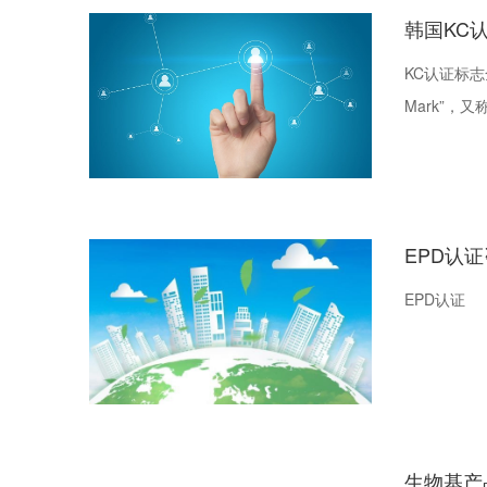
韩国KC
KC认证标志全称为
Mark”，
依据韩国《
法》施行的
品、生活用
EPD认
EPD认证
生物基产品