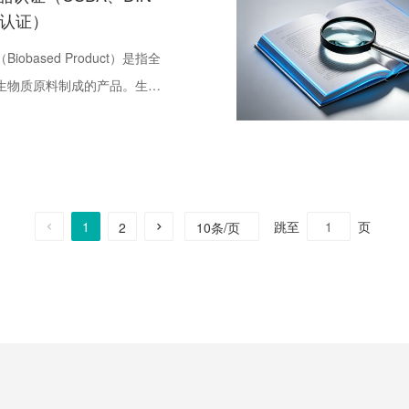
O认证）
iobased Product）是指全
生物质原料制成的产品。生物
ass）指通过光合作用而形成的各
包括所有植物、动物及微生物
体衍生得到材料。
1
跳至
页
10条/页
2