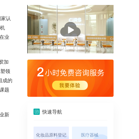
国家认
播
威机
放
在业
胶加
橡塑领
组成的
课题
快速导航
业新
化妆品原料登记
医疗器械