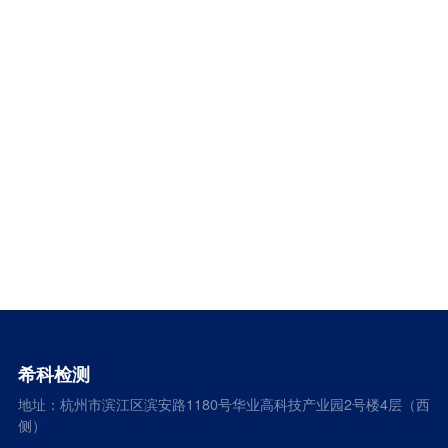
希科检测
地址：杭州市滨江区滨安路1180号华业高科技产业园2号楼4层（西
侧）