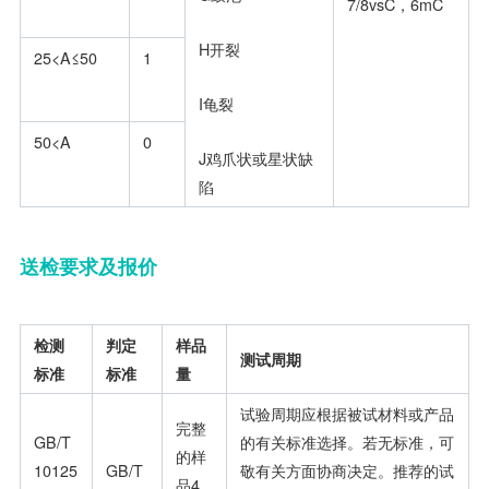
7/8vsC，6mC
H开裂
25<A≤50
1
I龟裂
50<A
0
J鸡爪状或星状缺
陷
送检要求及报价
检测
判
定
样品
测试周
期
标
准
标准
量
试验周期应根据被试材料或产品
完整
GB/T
的有关标准选择。若无标准，可
的样
10125
GB/T
敬有关方面协商决定。推荐的试
品4