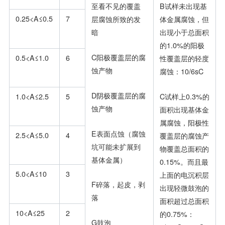
至看不见的覆盖
B试样未出现基
0.25<A≤0.5
7
层腐蚀所致的发
体金属腐蚀，但
暗
出现小于总面积
的1.0%的阳极
C阳极覆盖层的腐
0.5<A≤1.0
6
性覆盖层的轻度
蚀产物
腐蚀：10/6sC
D阴极覆盖层的腐
C试样上0.3%的
1.0<A≤2.5
5
蚀产物
面积出现基体金
属腐蚀，阳极性
E表面点蚀（腐蚀
2.5<A≤5.0
4
覆盖层的腐蚀产
坑可能未扩展到
物覆盖总面积的
基体金属）
0.15%。而且最
5.0<A≤10
3
上面的电沉积层
F碎落，起皮，剥
出现轻微鼓泡的
落
面积超过总面积
10<A≤25
2
的0.75%：
G鼓泡