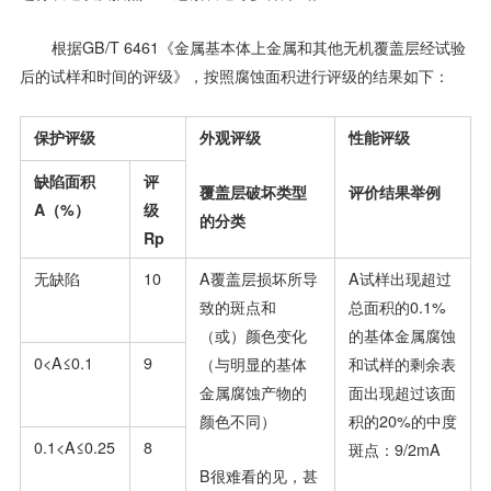
根据GB/T 6461《金属基本体上金属和其他无机覆盖层经试验
后的试样和时间的评级》，按照腐蚀面积进行评级的结果如下：
保护评级
外观评级
性能评级
缺陷面积
评
覆盖层破坏类型
评价结果举例
A
（
%
）
级
的分类
Rp
无缺陷
10
A覆盖层损坏所导
A试样出现超过
致的斑点和
总面积的0.1%
（或）颜色变化
的基体金属腐蚀
0<A≤0.1
9
（与明显的基体
和试样的剩余表
金属腐蚀产物的
面出现超过该面
颜色不同）
积的20%的中度
0.1<A≤0.25
8
斑点：9/2mA
B很难看的见，甚