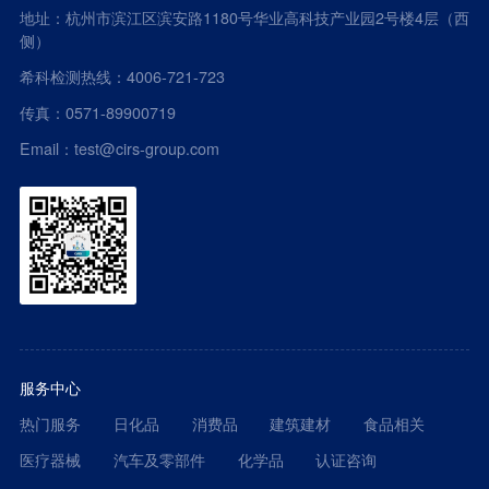
地址：杭州市滨江区滨安路1180号华业高科技产业园2号楼4层（西
侧）
希科检测热线：4006-721-723
传真：0571-89900719
Email：test@cirs-group.com
服务中心
热门服务
日化品
消费品
建筑建材
食品相关
医疗器械
汽车及零部件
化学品
认证咨询