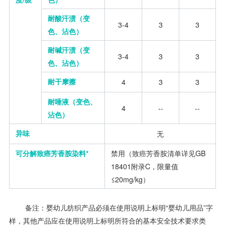
耐酸汗渍（变
3-4
3
3
色、沾色）
耐碱汗渍（变
3-4
3
3
色、沾色）
耐干摩擦
4
3
3
耐唾液（变色、
4
--
--
沾色）
异味
无
可分解致癌芳香胺染料*
禁用（致癌芳香胺清单详见GB
18401附录C，限量值
≤20mg/kg）
备注：婴幼儿纺织产品必须在使用说明上标明“婴幼儿用品”字
样，其他产品应在使用说明上标明所符合的基本安全技术要求类