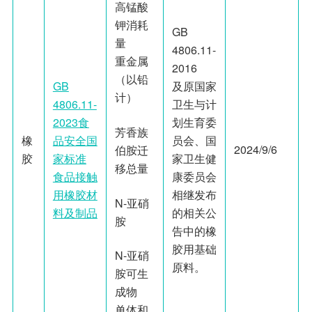
高锰酸
钾消耗
GB
量
4806.11-
重金属
2016
（以铅
GB
及原国家
计）
4806.11-
卫生与计
2023食
划生育委
芳香族
橡
品安全国
员会、国
2024/9/6
伯胺迁
胶
家标准
家卫生健
移总量
食品接触
康委员会
用橡胶材
相继发布
N-亚硝
料及制品
的相关公
胺
告中的橡
胶用基础
N-亚硝
原料。
胺可生
成物
单体和