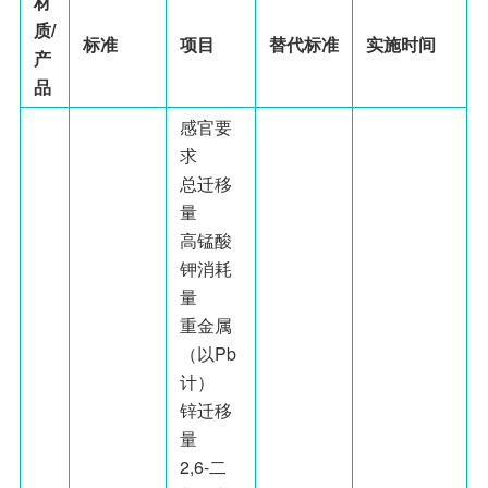
材
质/
标准
项目
替代标准
实施时间
产
品
感官要
求
总迁移
量
高锰酸
钾消耗
量
重金属
（以Pb
计）
锌迁移
量
2,6-二