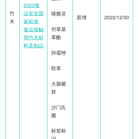
2022食
竹
品安全国
噻菌灵
新增
2022/12/30
木
家标准
邻苯基
食品接触
苯酚
用竹木材
料及制品
抑霉唑
联苯
大肠菌
群
沙门氏
菌
标签标
识