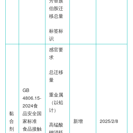
芳香族
伯胺迁
移总量
标签标
识
感官要
求
总迁移
量
GB
重金属
4806.15-
（以铅
2024食
计）
黏
品安全国
合
家标准
新增
2025/2/8
高锰酸
剂
食品接触
钾消耗