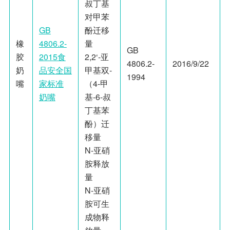
叔丁基
对甲苯
GB
酚迁移
橡
4806.2-
量
GB
胶
2015食
2,2‘-亚
4806.2-
2016/9/22
奶
品安全国
甲基双-
1994
嘴
家标准
（4-甲
奶嘴
基-6-叔
丁基苯
酚）迁
移量
N-亚硝
胺释放
量
N-亚硝
胺可生
成物释