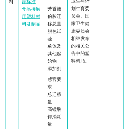
卫生与计
料
家标准
划生育委
芳香族
食品接触
员会、国
伯胺迁
用塑料材
家卫生健
移总量
料及制品
康委员会
脱色试
相继发布
验
的相关公
单体及
告中的塑
其他起
料树脂。
始物
添加剂
感官要
求
总迁移
量
高锰酸
钾消耗
量