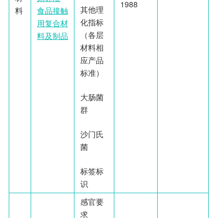
1988
其他理
料
食品接触
化指标
用复合材
（各层
料及制品
材料相
应产品
标准）
大肠菌
群
沙门氏
菌
标签标
识
感官要
求