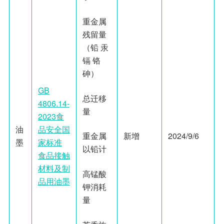
重金属
残留量
（铅 汞
镉 铬
砷）
GB
总迁移
4806.14-
量
2023食
油
品安全国
新增
2024/9/6
重金属
墨
家标准
以铅计
食品接触
材料及制
高锰酸
品用油墨
钾消耗
量