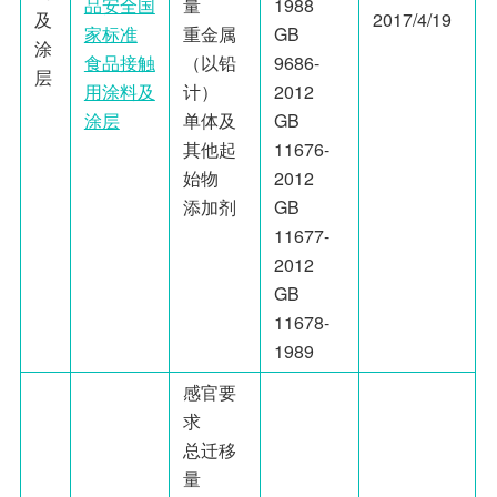
品安全国
量
1988
及
2017/4/19
家标准
重金属
GB
涂
食品接触
（以铅
9686-
层
用涂料及
计）
2012
涂层
单体及
GB
其他起
11676-
始物
2012
添加剂
GB
11677-
2012
GB
11678-
1989
感官要
求
总迁移
量