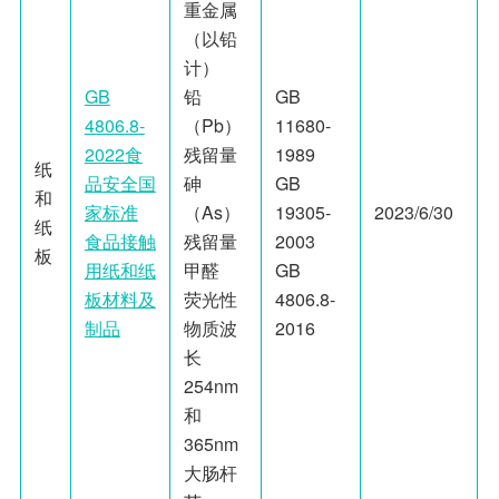
重金属
（以铅
计）
GB
铅
GB
4806.8-
（Pb）
11680-
2022食
残留量
1989
纸
品安全国
砷
GB
和
家标准
（As）
19305-
2023/6/30
纸
食品接触
残留量
2003
板
用纸和纸
甲醛
GB
板材料及
荧光性
4806.8-
制品
物质波
2016
长
254nm
和
365nm
大肠杆