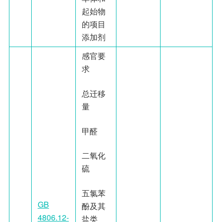
起始物
的项目
添加剂
感官要
求
总迁移
量
甲醛
二氧化
硫
五氯苯
GB
酚及其
4806.12-
盐类