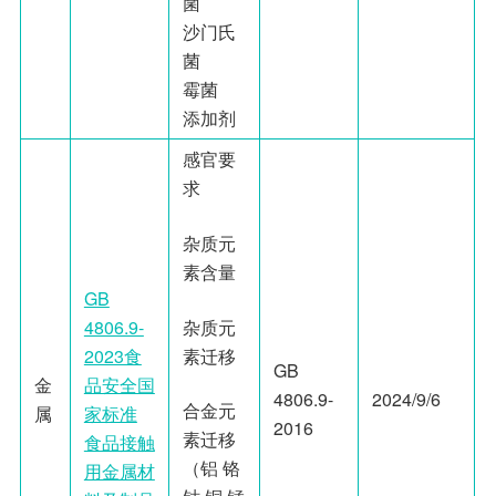
菌
沙门氏
菌
霉菌
添加剂
感官要
求
杂质元
素含量
GB
杂质元
4806.9-
素迁移
2023食
GB
金
品安全国
4806.9-
2024/9/6
合金元
属
家标准
2016
素迁移
食品接触
（铝 铬
用金属材