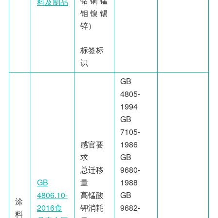
钴 铜 锰
料及制品
钼 镍 锡
锌）
标签标
识
GB
4805-
1994
GB
7105-
感官要
1986
求
GB
总迁移
9680-
GB
量
1988
4806.10-
高锰酸
GB
涂
2016食
钾消耗
9682-
料