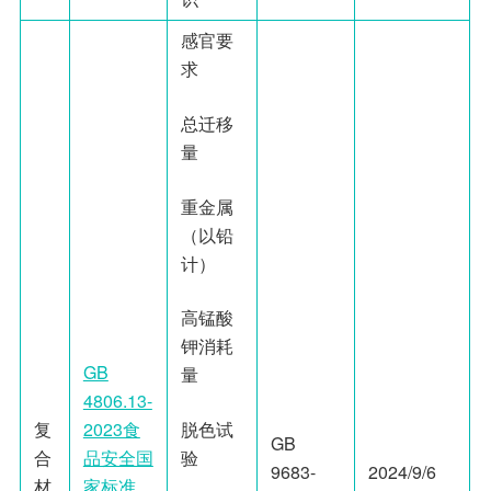
感官要
求
总迁移
量
重金属
（以铅
计）
高锰酸
钾消耗
GB
量
4806.13-
复
2023食
脱色试
GB
合
品安全国
验
9683-
2024/9/6
材
家标准