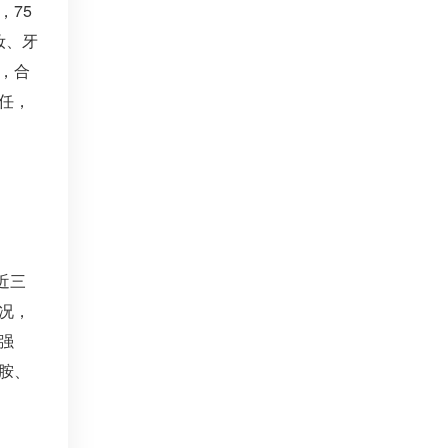
，75
妆、牙
，合
任，
近三
况，
强
胺、