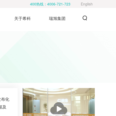
400热线：
4006-721-723
English
关于希科
瑞旭集团
发布化
播
据及
放