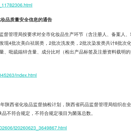
05_11782306.html
化妆品质量安全信息的通告
药品监督管理局按要求对全市化妆品生产环节（含注册人、备案人、
发现4批次美白祛斑类，2批次洗发类，2批次染发类共计8批次
量、吡硫鎓锌含量、成分比对（检出产品标签及注册资料载明的
44045263/index.html
025年陕西省化妆品监督抽检计划，陕西省药品监督管理局组织在
肤品不符合规定，不符合规定项目为菌落总数。
x/202606/t20260623_3649867.html