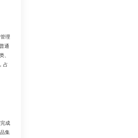
督管理
普通
类、
，占
已完成
妆品集