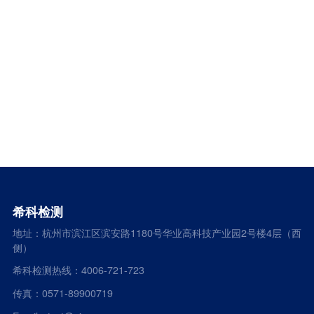
希科检测
地址：杭州市滨江区滨安路1180号华业高科技产业园2号楼4层（西
侧）
希科检测热线：4006-721-723
传真：0571-89900719