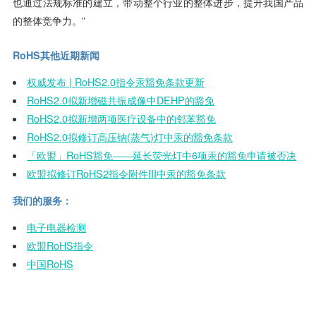
也通过法规标准的建立，带动整个行业的整体进步，提升我国产品
的整体竞争力。”
RoHS其他近期新闻
权威发布 | RoHS2.0指令汞豁免条款更新
RoHS2.0拟新增磁共振成像中DEHP的豁免
RoHS2.0拟新增两项医疗设备中的邻苯豁免
RoHS2.0拟修订高压钠(蒸气)灯中汞的豁免条款
「欧盟」RoHS豁免——延长荧光灯中6项汞的豁免申请被否决
欧盟拟修订RoHS2指令附件III中汞的豁免条款
我们的服务：
电子电器检测
欧盟RoHS指令
中国RoHS