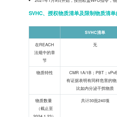
2021年1月9日开始，按照欧盟WFD指令，物
SVHC
、
授权物质清单及限制物质清单
SVH
C
清单
在REACH
无
法规中的章
节
物质特性
CMR 1A/1B；PBT；vP
有证据表明有同样危害的物
比如内分泌干扰物质
物质数量
共计30批240项
（截止至
2024.1.23）