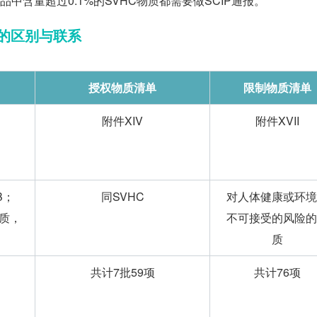
品中含量超过0.1%的SVHC物质都需要做SCIP通报。
的区别与
联系
授权物质清单
限制物质清单
附件XIV
附件XVII
vB；
同SVHC
对人体健康或环境
质，
不可接受的风险的
质
共计7批59项
共计76项