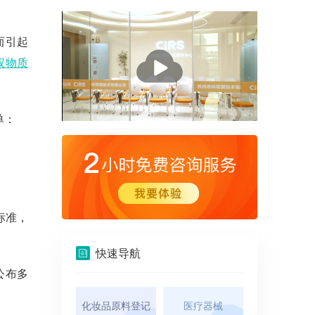
险而引起
播
权物质
放
单：
标准，
快速导航
公布多
化妆品原料登记
医疗器械