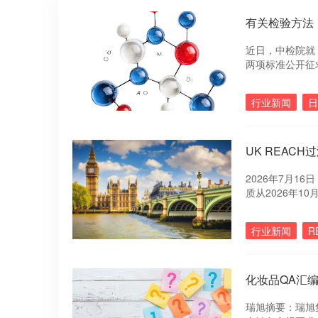
有关检验方法
近日，中检院就
两项标准公开征
障化妆品使用安
行业新闻
日
UK REAC
2026年7月1
质从2026年10
查比例截止日期同
行业新闻
R
化妆品QA汇
瑞旭摘要：瑞旭