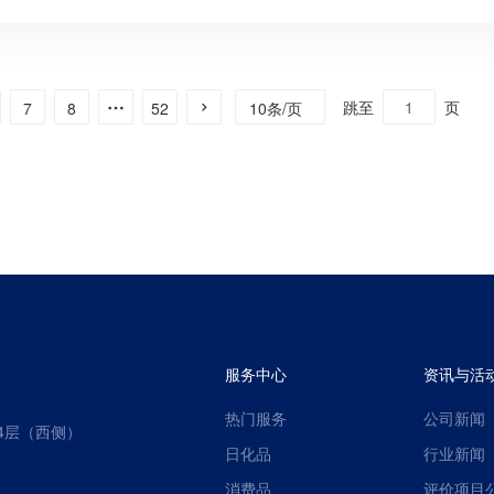
器械、玩具儿童用品、电子电器、食品接触材料、纺织鞋包、首饰、日化
PWR 包装检测与合规一站式服务。
跳至
页
10条/页
7
8
52
服务中心
资讯与活
热门服务
公司新闻
4层（西侧）
日化品
行业新闻
消费品
评价项目