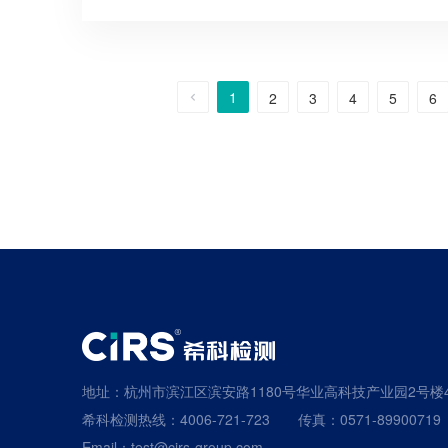
出口欧盟的医疗
材料企业提供 P
1
2
3
4
5
6
地址：杭州市滨江区滨安路1180号华业高科技产业园2号楼
希科检测热线：4006-721-723
传真：0571-89900719
Email：test@cirs-group.com