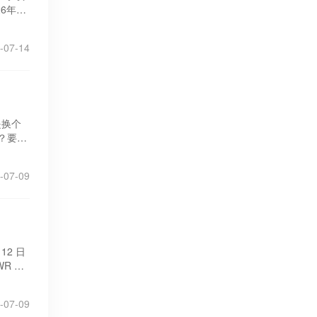
6年8
-07-14
是换个
？要不
-07-09
12 日
R 对
生产者
扣留。
-07-09
络，为