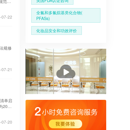
美国FDA认证咨询
规范、
速厘清
全氟和多氟烷基类化合物(
-07-22
PFASs)
化妆品安全和功效评价
S法规修
。
播
-07-21
放
选清单启
2026
-07-20