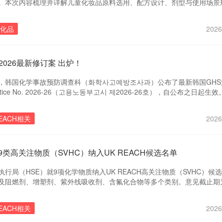
。本次内容梳理并详解儿童化妆品原料选用、配方设计、剂型与使用场景
毒理及人体试验标准、安全评估要点等核心合规细则，帮助化妆品企业快
高效、合规完成儿童化妆品备案申报与日常质量管理工作！
化品
2026
2026最新修订案 出炉！
24日，韩国化学事故预防调查科（화학사고예방조사과）公布了最新韩国GH
tice No. 2026-26（고용노동부고시 제2026-26호），自公布之日起生效
EACH相关
2026
9类高关注物质（SVHC）纳入UK REACH候选名单
行局（HSE）就9项化学物质纳入UK REACH高关注物质（SVHC）候
及阻燃剂、增塑剂、紫外线吸收剂、含氟化合物等多个类别。意见截止期为
EACH相关
2026