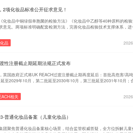
，2项化妆品标准公开征求意见！
《化妆品中铜绿假单胞菌的检验方法》《化妆品中乙醇等40种原料的检验
求意见。两项标准明确配套检测方法，完善化妆品检验技术支撑体系，进
全。瑞旭集团现将主要内容进行汇总整理，以供参考。
化品
2026
H过渡性注册截止期延期法规正式发布
6日，英国政府正式将UK REACH过渡注册截止期再度延后：首批高危害/高
月延至2029年10月，第二批延至2030年10月，第三批延至2031年10月
步推迟。2026年8月6日生效。
EACH相关
2026
编3-普通化妆品备案（儿童化妆品）
集团聚焦普通化妆品备案核心场景，结合监管权威答疑，全方位拆解儿童