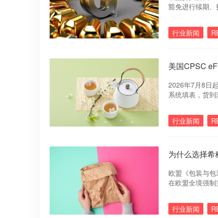
豁免进行续期、拆
月5日。
行业新闻
R
美国CPSC 
2026年7月8
系统填表，货到
要重测？怎么操
行业新闻
R
为什么选择希科
欧盟《包装与包装废弃
在欧盟全境强制实
所有投放欧盟市
责任延伸（EP
行业新闻
R
希科检测作为具