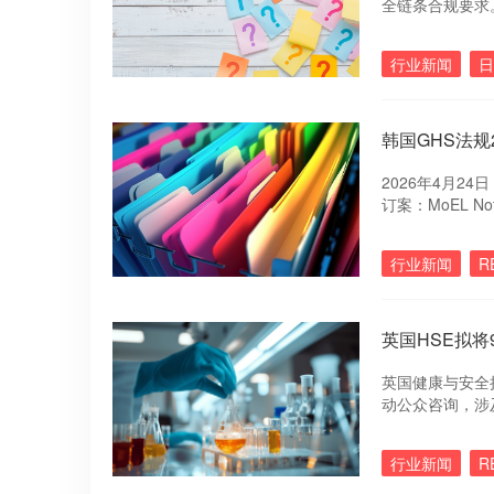
全链条合规要求
标签标识规则、
专项监管规范，
行业新闻
日
韩国GHS法规
2026年4月
订案：MoEL No
行业新闻
R
英国HSE拟将
英国健康与安全执
动公众咨询，涉
年8月20日。
行业新闻
R