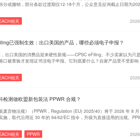
分或撤销，部分条款过渡期仅12-18个月，公众意见征询截止日期为202
EACH相关
2026
eFiling已强制生效：出口美国的产品，哪些必须电子申报？
日起，出口美国的消费品迎来硬性新规——CPSC eFiling。不少卖家以为只
港口被查验才发现证书没电子申报。它到底要什么？自家产品受不受影响
作？
EACH相关
2026
检测做欧盟新包装法 PPWR 合规？
物法规》（PPWR，Regulation (EU) 2025/40）将于 2026 年 8 月 
施，取代沿用近 30 年的 94/62/EC 指令，升级为直接适用的法规。PPW
场的包装提出有害物质限量、可回收性设计、再生料占比、包装减量化、
R）、符合性声明（DoC）等全链条要求，违规产品面临下架、罚款与海关
EACH相关
PPWR
2026
备 CMA、CNAS 双重资质的第三方检测机构，依托瑞旭集团全球合规网