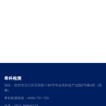
希科检测
地址：杭州市滨江区滨安路1180号华业高科技产业园2号楼4层（西
侧）
希科检测热线：4006-721-723
传真：0571-89900719