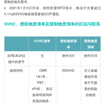
限制的相关要求。
2021年1月9日开始，按照欧盟WFD指令，物品中含量超过
0.1%的SVHC物质都需要做SCIP通报。
SVHC
、
授权物质清单及限制物质清单的区别与
联系
SVH
C
清单
授权物质清
限制物质
单
清单
在REACH法
无
附件XIV
附件XVII
规中的章节
物质特性
CMR
同SVHC
对人体健
1A/1B；
康或环境
PBT；
有不可接
vPvB； 有证
受的风险
据表明有同样
的物质
危害的物质，