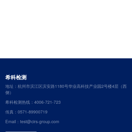
希科检测
地址：杭州市滨江区滨安路1180号华业高科技产业园2号楼4层（西
侧）
希科检测热线：4006-721-723
传真：0571-89900719
Email：test@cirs-group.com