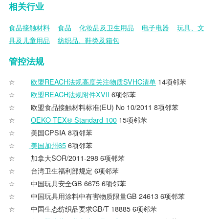
相关行业
食品接触材料
食品
化妆品及卫生用品
电子电器
玩具、文
具及儿童用品
纺织品、鞋类及箱包
管控法规
欧盟REACH法规高度关注物质SVHC清单
14项邻苯
欧盟REACH法规附件XVII
6项邻苯
欧盟食品接触材料标准(EU) No 10/2011 8项邻苯
OEKO-TEX® Standard 100
15项邻苯
美国CPSIA 8项邻苯
美国加州65
6项邻苯
加拿大SOR/2011-298 6项邻苯
台湾卫生福利部规定 6项邻苯
中国玩具安全GB 6675 6项邻苯
中国玩具用涂料中有害物质限量GB 24613 6项邻苯
中国生态纺织品要求GB/T 18885 6项邻苯