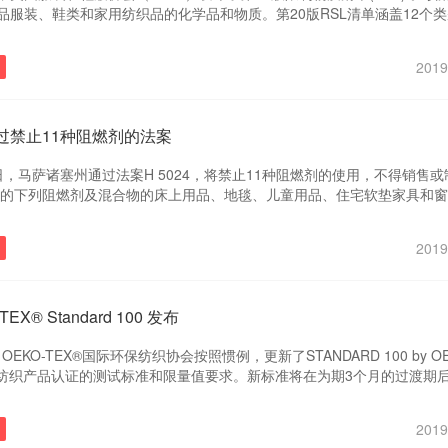
品服装、鞋类和家用纺织品的化学品和物质。第20版RSL清单涵盖12个
品。
2019
过禁止11种阻燃剂的法案
28日，马萨诸塞州通过法案H 5024，将禁止11种阻燃剂的使用，不得销售
ppm的下列阻燃剂及混合物的床上用品、地毯、儿童用品、住宅软垫家具和
19年1月1日起正式生效。
2019
TEX® Standard 100 发布
，OEKO-TEX®国际环保纺织协会按照惯例，更新了STANDARD 100 by OE
环保纺织产品认证的测试标准和限量值要求。新标准将在为期3个月的过渡期
日开始对所有认证产品生效。
2019