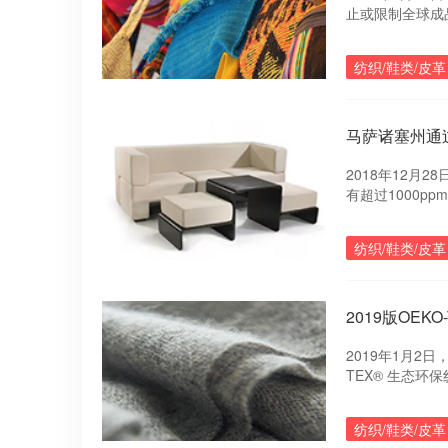
止或限制全球成
有250多种化学
纺织/鞋类/皮革
马萨诸塞州通
2018年12月
有超过1000
品。该法案自20
纺织/鞋类/皮革
2019版OEKO-
2019年1月2日
TEX® 生态
2019年4月1
纺织/鞋类/皮革