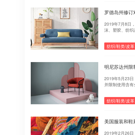
罗德岛州修订
2019年7月8
沫、塑胶、纺织
1000ppm。
纺织/鞋类/皮革
明尼苏达州限
2019年5月2
并限制使用含有
1000ppm的
纺织/鞋类/皮革
美国服装和鞋履
2019年2月2