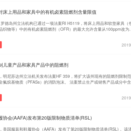
对床上用品和家具中的有机卤素阻燃剂含量限值
日，罗德岛州立法机构已通过一项法案RI H5119，将床上用品和软垫家具（
品织物等）中的有机卤素阻燃剂（OFR）的最大允许含量从100ppm改为
该禁令将于2020年1月1日起正式生效。
2019
制儿童产品和家具产品中的阻燃剂
3日，明尼苏达州立法机关发布法案HF 359，将扩大该州现有的阻燃剂限制
全氟烷基物质（PFASs）的消防泡沫。 法案禁止生产或销售产品成分中
任何有机卤素阻燃化学品的儿童产品和软垫家具。
2019
协会(AAFA)发布第20版限制物质清单(RSL)
6日，美国服装和鞋履协会（AAFA）发布了第20版限制物质清单(RSL) 。该