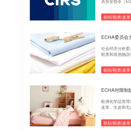
具安全指令（EU
其他可被放入口中的
mg/kg 经还
纺织/鞋类/皮革
的限值 30 mg/k
ECHA委员
社会经济分析委
鞋类和其他物品
同时还减轻许多
收益。
纺织/鞋类/皮革
ECHA对限
欧洲化学品管理
皮革，生皮和毛
中类别1或1A或
纺织/鞋类/皮革