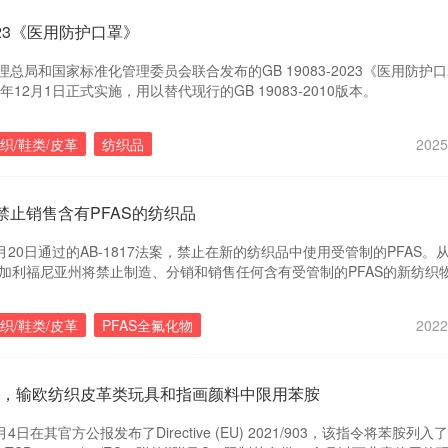
-2023《医用防护口罩》
总局和国家标准化管理委员会联合发布的GB 19083-2023《医用防护
年12月1日正式实施，用以替代现行的GB 19083-2010版本。
织/鞋类/皮革
纺织品
2025
禁止销售含有PFAS的纺织品
8月20日通过的AB-1817法案，禁止在新的纺织品中使用受管制的PFAS。从2
，加利福尼亚州将禁止制造、分销和销售任何含有受管制的PFAS的新纺织
品中受管制的PFAS时，应使用毒性最小的替代品。
织/鞋类/皮革
PFAS全氟化物
2022
月起，输欧纺织皮革类玩具和指画颜料中限用苯胺
月4日在其官方公报发布了Directive (EU) 2021/903，该指令将苯胺列