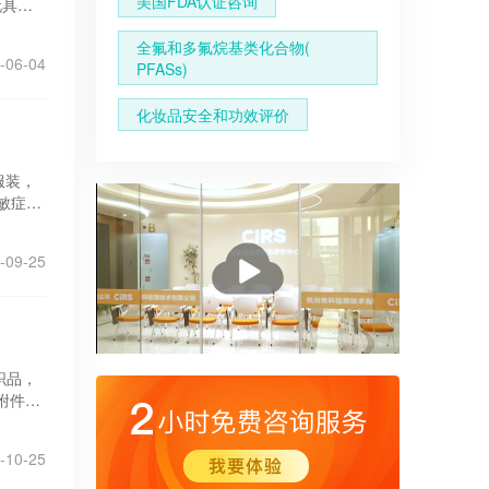
美国FDA认证咨询
玩具和
30
全氟和多氟烷基类化合物(
画颜料中
-06-04
PFASs)
化妆品安全和功效评价
服装，
敏症，
的健康
播
-09-25
放
织品，
件VI
-10-25