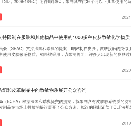
 TSD，2009/48/EC）附件II附录C，限制其在供36个月以下儿童使用的
玩具中使用。 新增的管控条件如下： 物质 CAS号 限值 苯胺 62-53-3 
原裂解后，在纺织类和皮革类玩具材料中的限值 10 mg/kg 游离苯胺，在指
2021
g
会支持限制在服装和其他物品中使用的1000多种皮肤致敏化学物质
员会（SEAC）支持法国和瑞典的提案，即限制在皮肤，皮肤接触的类似
中使用皮肤敏感物质。如果被采用，该限制将阻止许多人出现新的皮肤过
已经患有皮肤过敏症的人的症状。预计每年将产生相当于至少7.08亿欧元
2020
制纺织和皮革制品中的致敏物质展开公众咨询
局（ECHA）根据法国和瑞典提交的提案，就限制含有皮肤敏感物质的纺
皮制品在市场上投放的提议展开了公众咨询。拟议的限制涵盖了CLP法规附
1B中作为皮肤敏化剂的物质。评议期为2019年12月19日前。
2019