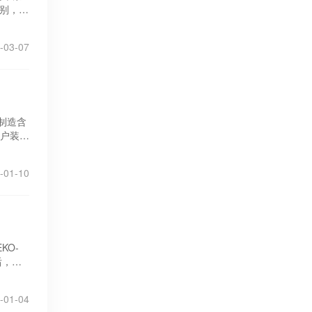
类别，含
-03-07
或制造含
窗户装饰
-01-10
KO-
后，于
-01-04