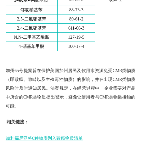
邻氯硝基苯
88-73-3
2,5-
二氯硝基苯
89-61-2
2,4-
二氯硝基苯
611-06-3
N,N-
二甲基乙酰胺
127-19-5
4-
硝基苯甲醚
100-17-4
加州65号提案旨在保护美国加州居民及饮用水资源免受CMR类物质
（即致癌、致畸以及生殖毒性物质）的影响，并在出现CMR类物质
风险时及时通知居民。法案规定，在经营过程中，企业需要对产品
中所含的CMR类物质提出警示，避免让使用者与CMR类物质接触的
可能。
|相关链接：
加利福尼亚将6种物质列入致癌物质清单