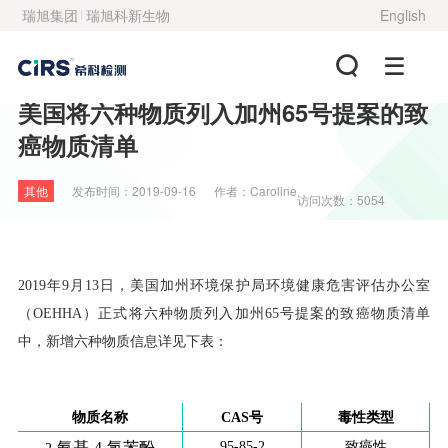
瑞旭集团
瑞旭科新生物
English
美国将六种物质列入加州65号提案的致
癌物质清单
其他
发布时间：
2019-09-16
作者：
Caroline
访问次数：5054
2019年9月13日，美国加州环境保护局环境健康危害评估办公室
（OEHHA）正式将六种物质列入加州65号提案的致癌物质清单
中，新增六种物质信息详见下表：
物质名称
CAS
号
毒性类型
95-85-2
致癌性
氨基
-4-
氯苯酚
2-