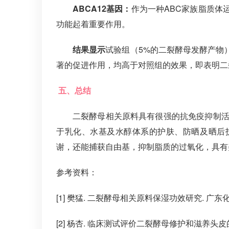
ABCA12基因：
作为一种ABC家族脂质体
功能起着重要作用。
结果显示
试验组（5%的二裂酵母发酵产物）对
著的促进作用，均高于对照组的效果，即表明二
五、总结
二裂酵母相关原料具有很强的抗免疫抑制活
于乳化、水基及水醇体系的护肤、防晒及晒后
谢，还能捕获自由基，抑制脂质的过氧化，具有
参考资料：
[1] 樊猛. 二裂酵母相关原料保湿功效研究. 广东化工.
[2] 杨杏. 临床测试评价二裂酵母修护和滋养头皮的功