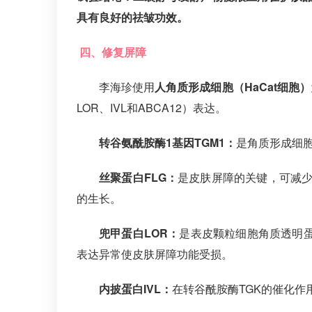
具有良好的祛皱功效。
四、修复屏障
李海珍使用
人角质形成细胞（HaCat细胞）
LOR、IVL和ABCA12）表达。
转谷氨酰胺酶1基因TGM1：
是角质形成细
丝聚蛋白FLG：
是皮肤屏障的关键，可减少
的生长。
兜甲蛋白LOR：
是表皮颗粒细胞角质透明蛋
表达异常使皮肤屏障功能受损。
内披蛋白IVL：
在转谷酰胺酶TGK的催化