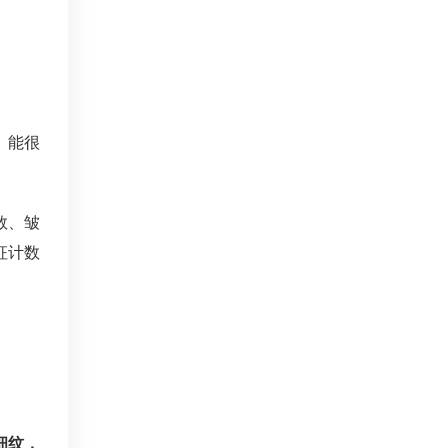
，能很
数、皱
征计数
细纹，