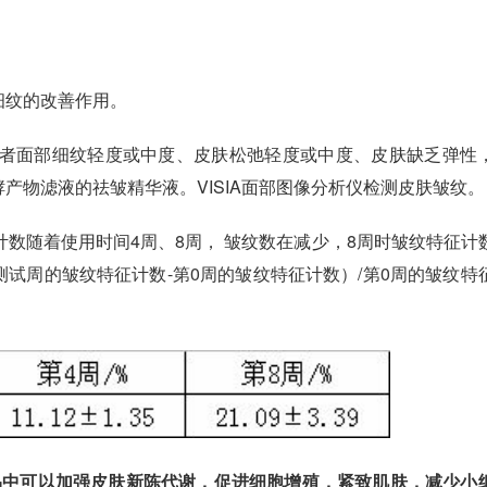
细纹的改善作用。
。受试者面部细纹轻度或中度、皮肤松弛轻度或中度、皮肤缺乏弹性
产物滤液的祛皱精华液。VISIA面部图像分析仪检测皮肤皱纹。
计数随着使用时间4周、8周， 皱纹数在减少，8周时皱纹特征计
试周的皱纹特征计数-第0周的皱纹特征计数）/第0周的皱纹特
品中可以加强皮肤新陈代谢，促进细胞增殖，紧致肌肤，减少小