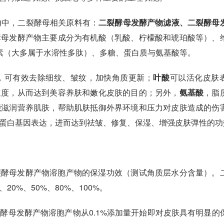
版)中，二裂酵母相关原料有：
二裂酵母发酵产物滤液、二裂酵母
酵母发酵产物主要成分为有机酸（乳酸、柠檬酸和琥珀酸等）、
细菌素（大多属于水溶性多肽）、多糖、蛋白质与氨基酸等。
，可有效去除细纹、皱纹，加快角质更新；
叶酸
可以活化皮肤
速度，从而达到美容养肤和嫩化皮肤的目的；另外，
氨基酸
，脂
能滋润营养肌肤，帮助肌肤抵御外界环境和压力对皮肤造成的伤
蛋白基因表达，进而达到祛皱、修复、保湿、增强皮肤弹性的功
裂酵母发酵产物溶胞产物的保湿功效（测试角质层水分含量）。
%、20%、50%、80%、100%。
酵母发酵产物溶胞产物从0.1%添加量开始即对皮肤具有明显的