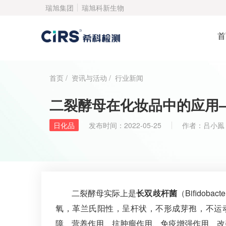
瑞旭集团
瑞旭科新生物
首
首页
/
资讯与活动
/
行业新闻
二裂酵母在化妆品中的应用
日化品
发布时间：
2022-05-25
作者：
吕小鳯
二裂酵母实际上是
长双歧杆菌
（Bifido
氧，革兰氏阳性，呈杆状，不形成芽孢，不运
障、营养作用、抗肿瘤作用、免疫增强作用、改