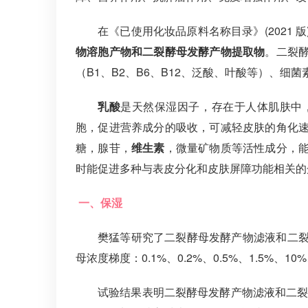
在《已使用化妆品原料名称目录》(2021 
物溶胞产物和二裂酵母发酵产物提取物
。二裂
（B1、B2、B6、B12、泛酸、叶酸等）、
乳酸
是天然保湿因子，存在于人体肌肤中
胞，促进营养成分的吸收，可减轻皮肤的角化
糖，腺苷，
维生素
，微量矿物质等活性成分，
时能促进多种与表皮分化和皮肤屏障功能相关的
一、保湿
樊猛等研究了二裂酵母发酵产物滤液和二
母浓度梯度：0.1%、0.2%、0.5%、1.5%、10
试验结果表明二裂酵母发酵产物滤液和二裂