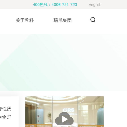
400热线：
4006-721-723
English
关于希科
瑞旭集团
，专性厌
播
生物屏
放