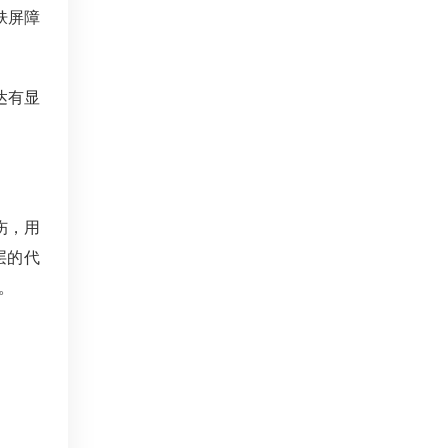
肤屏障
达有显
伤，用
层的代
。