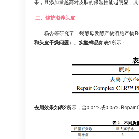
果，且添加量越高对皮肤的保湿性能越明显，具
二、修护滋养头皮
杨杏等研究了二裂酵母发酵产物溶胞产物Repai
和头皮干燥问题
）。
实验样品如表1
所示：
去屑效果如表2
所示，含0.01%或0.05% Repa