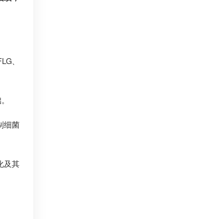
LG、
础。
制细菌
化及其
。