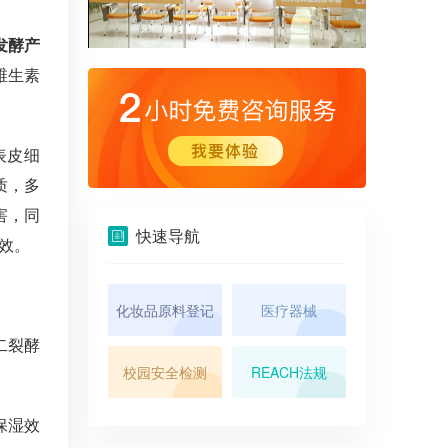
发酵产
维生素
表皮细
质，多
害，同
快速导航
效。
化妆品原料登记
医疗器械
二裂酵
校园安全检测
REACH法规
保湿效