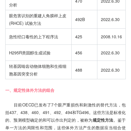
470
2022.6.30
分析
眼危害识别的重建人角膜样上皮
492B
2022.6.30
(RHCE) 试验方法
急性经口毒性的上下程序法
425
2008.10.16
H295R类固醇生成试验
456
2022.6.30
转基因啮齿动物体细胞和生殖细
488
2022.6.30
胞基因突变分析
一、规定性体外方法的组合
目前OECD已发布了7个眼严重损伤和刺激性的替代方法，包
括437、438、460、491、492、494和TG496。这些方法是标准化
的、预测模型确定的和可以作出判定的，被称为
规定性方法
。鉴于
单一方法的局限性和范围，这些体外方法产生的数据应当组合使