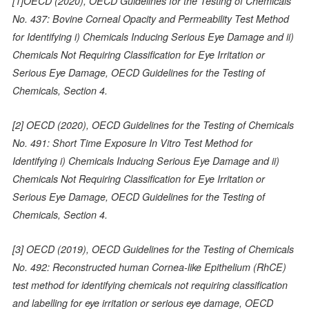
[1]OECD (2020), OECD Guidelines for the Testing of Chemicals
No. 437: Bovine Corneal Opacity and Permeability Test Method
for Identifying i) Chemicals Inducing Serious Eye Damage and ii)
Chemicals Not Requiring Classification for Eye Irritation or
Serious Eye Damage, OECD Guidelines for the Testing of
Chemicals, Section 4.
[2] OECD (2020), OECD Guidelines for the Testing of Chemicals
No. 491: Short Time Exposure In Vitro Test Method for
Identifying i) Chemicals Inducing Serious Eye Damage and ii)
Chemicals Not Requiring Classification for Eye Irritation or
Serious Eye Damage, OECD Guidelines for the Testing of
Chemicals, Section 4.
[3] OECD (2019), OECD Guidelines for the Testing of Chemicals
No. 492: Reconstructed human Cornea-like Epithelium (RhCE)
test method for identifying chemicals not requiring classification
and labelling for eye irritation or serious eye damage, OECD