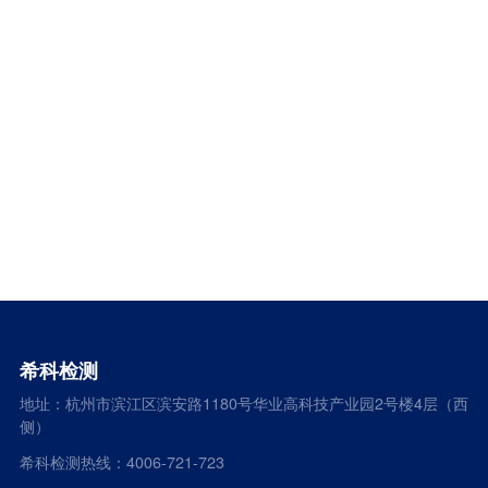
希科检测
地址：杭州市滨江区滨安路1180号华业高科技产业园2号楼4层（西
侧）
希科检测热线：4006-721-723