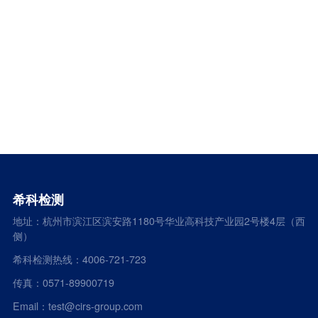
希科检测
地址：杭州市滨江区滨安路1180号华业高科技产业园2号楼4层（西
侧）
希科检测热线：4006-721-723
传真：0571-89900719
Email：test@cirs-group.com