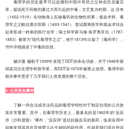
毒理学的历史最早可以追溯到中国中草药之父神农氏尝遍百
草，据说死于药物剂量过大而引起的中毒；文艺复兴时期，达·芬奇
（1452-1519）在动物身上实验毒药的生物性积累；炼金术师、毒
理学之父帕拉赛尔苏斯（1493-1541） 曾试图将医学和炼金术结合
起来形成一种新的医疗化学；瑞士科学家马修·保罗奥菲拉（1787-
1853）被誉为“现代毒理学之父”，他于1813年出版了《毒药学》，
书中详细描述了中毒的症状。
赫尔曼·穆勒于1939年发现了DDT的杀虫功效，并于1948年获
得诺贝尔生理学和医学奖，而DDT在1972年被禁止使用。毒理学的
相关事件贯穿了几乎我们人类发展的整个历史。
5. 公共安全事件
了解一些合法或非法药品的毒理学特性对于制定合理的公共政
策非常重要。其中，在毒理学历史上，最著名的是1962年的“反应
停（沙利度胺）”事件，“反应停”是抗妊娠反应的新药，临床应用中
却被发现其存在导致婴儿出生缺陷的副作用，也就是我们现在所说