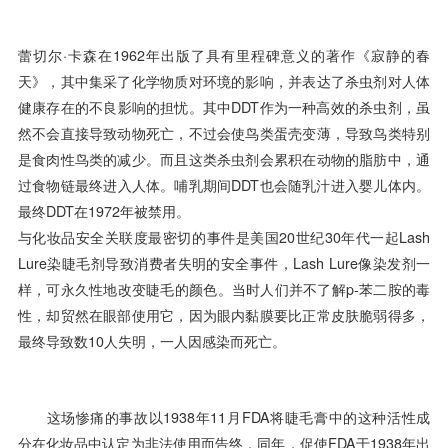
蕾切尔·卡森在1962年出版了具有里程碑意义的著作《寂静的春
天》，其中集采了化学物质对环境的影响，并表达了杀虫剂对人体
健康存在的不良影响的担忧。其中DDT作为一种高效的杀虫剂，虽
然不会直接导致动物死亡，不过会使鸟类蛋壳变薄，导致鸟类特别
是食肉性鸟类的减少。而且这类杀虫剂会累积在动物的脂肪中，通
过食物链最终进入人体。哺乳期间DDT也会随乳汁进入婴儿体内。
最终DDT在1972年被禁用。
与化妆品安全关联度最密切的事件是美国20世纪30年代一起Lash
Lure染睫毛剂导致消费者失明的安全事件，Lash Lure像染发剂一
样，可永久性地改变睫毛的颜色。当时人们并不了解p-苯二胺的毒
性，却贸然在眼部使用它，因为眼内黏膜要比正常皮肤脆弱得多，
最终导致数10人失明，一人因感染而死亡。
这场惨痛的事故以1938年11月FDA将睫毛膏中的这种活性成
分在化妆品中认定为非法使用而告终，同年，促使FDA于1938年出