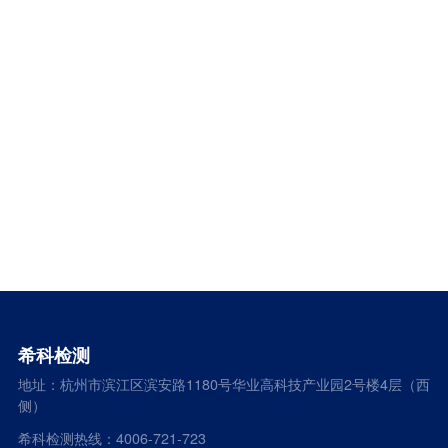
希科检测
地址：杭州市滨江区滨安路1180号华业高科技产业园2号楼4层（西
侧）
希科检测热线：4006-721-723