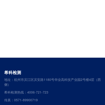
希科检测
地址：杭州市滨江区滨安路1180号华业高科技产业园2号楼4层（西
侧）
希科检测热线：4006-721-723
传真：0571-89900719