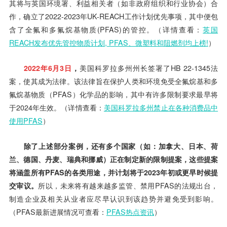
其将与英国环境署、利益相关者（如非政府组织和行业协会）合
作，确立了2022-2023年UK-REACH工作计划优先事项，其中便包
含了全氟和多氟烷基物质(PFAS)的管控。（详情查看：
英国
REACH发布优先管控物质计划, PFAS、微塑料和阻燃剂均上榜!
）
2022年6月3日
，
美国科罗拉多州州长签署了HB 22-1345法
案，使其成为法律。该法律旨在保护人类和环境免受全氟烷基和多
氟烷基物质（PFAS）化学品的影响，其中有许多限制要求最早将
于2024年生效。（详情查看：
美国科罗拉多州禁止在各种消费品中
使用PFAS
）
除了上述部分案例，还有多个国家（如：加拿大、日本、荷
兰、德国、丹麦、瑞典和挪威）正在制定新的限制提案，这些提案
将涵盖所有PFAS的各类用途，并计划将于2023年初或更早时候提
交审议。
所以，未来将有越来越多监管、禁用PFAS的法规出台，
制造企业及相关从业者应尽早认识到该趋势并避免受到影响。
（PFAS
最新进展情况可查看：
PFAS热点资讯
）