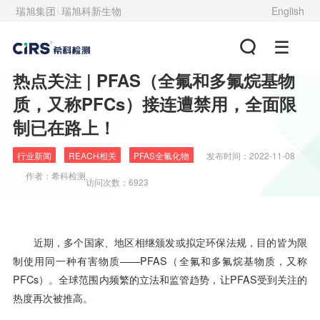
瑞旭集团
瑞旭科新生物
English
热点关注 | PFAS（全氟和多氟烷基物
质，又称PFCs）接连遭禁用，全面限
制已在路上！
行业新闻
REACH相关
PFAS全氟化物
发布时间：
2022-11-08
作者：
希科检测
访问次数：6923
近期，多个国家、地区相继颁发或拟定环保法规，目的皆为限
制使用同一种有害物质——PFAS（全氟和多氟烷基物质，又称
PFCs）。全球范围内频繁的立法和监管趋势，让PFAS受到关注的
热度再次被推高。